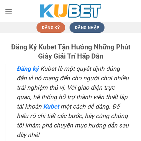
Chuyển
đến
nội
dung
ĐĂNG KÝ
ĐĂNG NHẬP
Đăng Ký Kubet Tận Hưởng Những Phút
Giây Giải Trí Hấp Dẫn
Đăng ký
Kubet là một quyết định đúng
đắn vì nó mang đến cho người chơi nhiều
trải nghiệm thú vị. Với giao diện trực
quan, hệ thống hỗ trợ thành viên thiết lập
tài khoản
Kubet
một cách dễ dàng. Để
hiểu rõ chi tiết các bước, hãy cùng chúng
tôi khám phá chuyên mục hướng dẫn sau
đây nhé!