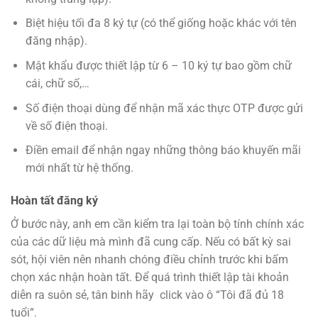
Biệt hiệu tối đa 8 ký tự (có thể giống hoặc khác với tên
đăng nhập).
Mật khẩu được thiết lập từ 6 – 10 ký tự bao gồm chữ
cái, chữ số,…
Số điện thoại dùng để nhận mã xác thực OTP được gửi
về số điện thoại.
Điền email để nhận ngay những thông báo khuyến mãi
mới nhất từ hệ thống.
Hoàn tất đăng ký
Ở bước này, anh em cần kiểm tra lại toàn bộ tính chính xác
của các dữ liệu mà mình đã cung cấp. Nếu có bất kỳ sai
sót, hội viên nên nhanh chóng điều chỉnh trước khi bấm
chọn xác nhận hoàn tất. Để quá trình thiết lập tài khoản
diễn ra suôn sẻ, tân binh hãy click vào ô “Tôi đã đủ 18
tuổi”.