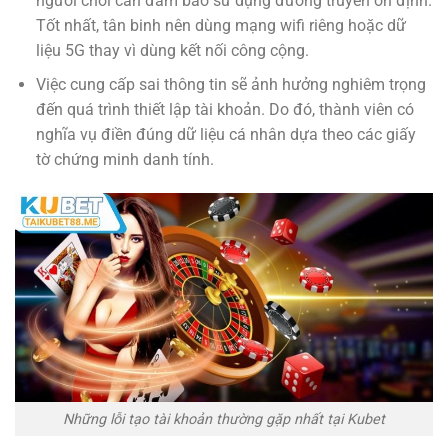
người chơi cần đảm bảo sử dụng đường truyền ổn định.
Tốt nhất, tân binh nên dùng mạng wifi riêng hoặc dữ
liệu 5G thay vì dùng kết nối công cộng.
Việc cung cấp sai thông tin sẽ ảnh hưởng nghiêm trọng
đến quá trình thiết lập tài khoản. Do đó, thành viên có
nghĩa vụ điền đúng dữ liệu cá nhân dựa theo các giấy
tờ chứng minh danh tính.
Những lỗi tạo tài khoản thường gặp nhất tại Kubet