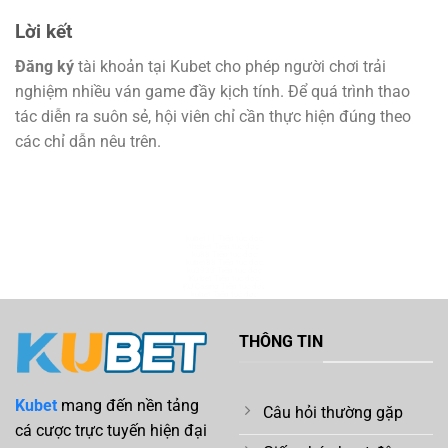
Lời kết
Đăng ký
tài khoản tại Kubet cho phép người chơi trải
nghiệm nhiều ván game đầy kịch tính. Để quá trình thao
tác diễn ra suôn sẻ, hội viên chỉ cần thực hiện đúng theo
các chỉ dẫn nêu trên.
kubet11 Tiếp tục đọc
thabet Tiếp tục đọc
ku88 Tiếp tục đọc
kubet88 Tiếp tục đọc
ku3933 Tiếp tục đọc
Ku bet Tiếp tục đọc
KU Casino Tiếp tục đọc
kubet Tiếp tục đọc
THÔNG TIN
Kubet
mang đến nền tảng
Câu hỏi thường gặp
cá cược trực tuyến hiện đại