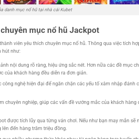
của danh mục nổ hũ tại nhà cái Kubet
a chuyên mục nổ hũ Jackpot
 thành viên yêu thích chuyên mục nổ hũ. Thông qua việc tích hợ
 hút như:
h ảnh nội dung rõ ràng, hiệu ứng sắc nét. Hơn nữa các đề mục c
c của khách hàng đều diễn ra đơn giản.
các công nghệ hiện đại để ngăn chặn các yếu tố xâm nhập đánh 
âm chuyên nghiệp, giúp các vấn đề vướng mắc của khách hàng d
ackpot được tích lũy qua từng ván chơi. Nếu như bạn may mắn sẽ
g lên đến hàng trăm triệu đồng.