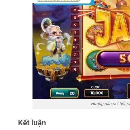
Hướng dẫn chi tiết c
Kết luận