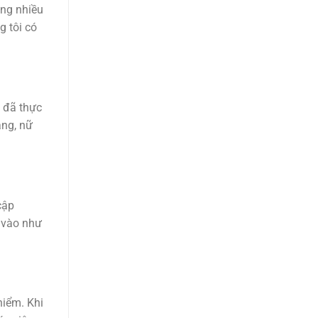
ùng nhiều
g tôi có
n đã thực
àng, nữ
cập
 vào như
iểm. Khi