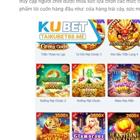
truy cập người chơi được thỏa sức lựa chọn các mức c
phẩm lôi cuốn hàng đầu như: cửa hàng trái cây, sức m