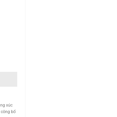
ung xúc
h công bố