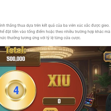
tính thắng thua dựa trên kết quả của ba viên xúc xắc được gieo.
thể đặt tiền vào tổng điểm hoặc theo nhiều trường hợp khác mà
mức thưởng tương ứng với tỷ lệ từng cửa cược.