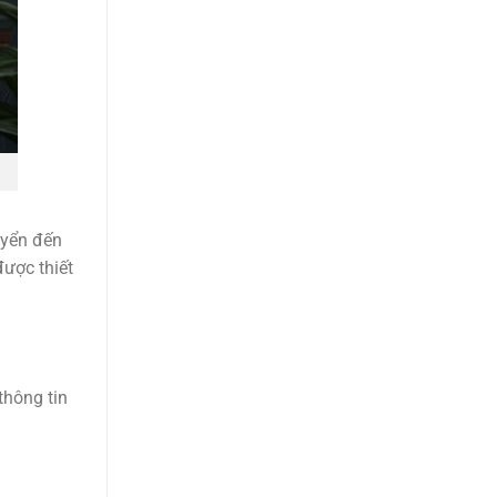
huyển đến
được thiết
thông tin