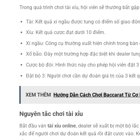
Trong quá trình chơi tài xỉu, hội viên sẽ thường bắt gặ
Tài: Kết quả xí ngầu được tung có điểm số giao độ
Xỉu: Kết quả cược đạt dưới 10 điểm.
Xí ngầu: Công cụ thường xuất hiện chính trong bàn 
Xổ bão: Đây một trường hợp đặc biệt khi dealer tu
Cược bộ đôi: Hình thức này cho phép hội viên đặt 3 
Đặt bộ 3: Người chơi cần dự đoán giá trị của 3 kết 
XEM THÊM
Hướng Dẫn Cách Chơi Baccarat Từ Cơ
Nguyên tắc chơi tài xỉu
Bắt đầu ván
tài xỉu online
, dealer sẽ xuất bị một bộ lắ
xắc để người chơi dự đoán kết quả rồi đặt cược vào. K