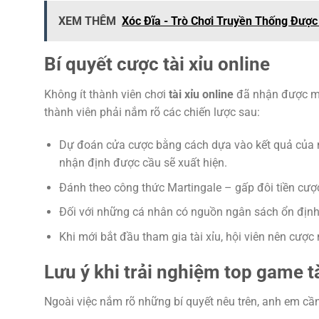
XEM THÊM
Xóc Đĩa - Trò Chơi Truyền Thống Được 
Bí quyết cược tài xỉu online
Không ít thành viên chơi
tài xỉu online
đã nhận được một
thành viên phải nắm rõ các chiến lược sau:
Dự đoán cửa cược bằng cách dựa vào kết quả của nh
nhận định được cầu sẽ xuất hiện.
Đánh theo công thức Martingale – gấp đôi tiền cượ
Đối với những cá nhân có nguồn ngân sách ổn định, 
Khi mới bắt đầu tham gia tài xỉu, hội viên nên cược 
Lưu ý khi trải nghiệm top game tà
Ngoài việc nắm rõ những bí quyết nêu trên, anh em cần