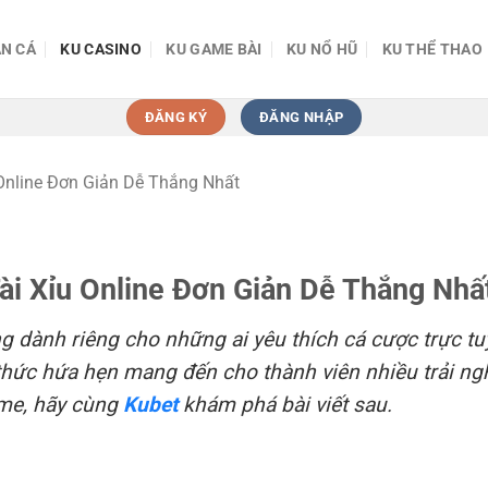
ẮN CÁ
KU CASINO
KU GAME BÀI
KU NỔ HŨ
KU THỂ THAO
ĐĂNG KÝ
ĐĂNG NHẬP
 Online Đơn Giản Dễ Thắng Nhất
ài Xỉu Online Đơn Giản Dễ Thắng Nhấ
ng dành riêng cho những ai yêu thích cá cược trực tu
 thức hứa hẹn mang đến cho thành viên nhiều trải n
ame, hãy cùng
Kubet
khám phá bài viết sau.