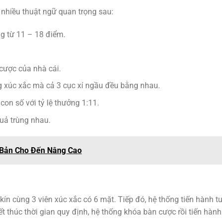
p nhiều thuật ngữ quan trọng sau:
ng từ 11 – 18 điểm.
cược của nhà cái.
ng xúc xắc mà cả 3 cục xí ngầu đều bằng nhau.
con số với tỷ lệ thưởng 1:11.
quả trùng nhau.
 Bản Cho Đến Nâng Cao
c kín cùng 3 viên xúc xắc có 6 mặt. Tiếp đó, hệ thống tiến hành t
ết thúc thời gian quy định, hệ thống khóa bàn cược rồi tiến hàn