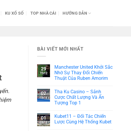
KU XỔ SỐ
TOP NHÀ CÁI
HƯỚNG DẪN
BÀI VIẾT MỚI NHẤT
Manchester United Khởi Sắc
29
Nhờ Sự Thay Đổi Chiến
Th12
t
Thuật Của Ruben Amorim
yến.
Tha Ku Casino – Sảnh
02
Cược Chất Lượng Và Ấn
Th11
ghiệm
Tượng Top 1
Kubet11 – Đối Tác Chiến
01
Lược Cùng Hệ Thống Kubet
Th11