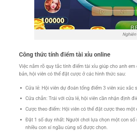
Nghiên 
Công thức tính điểm tài xỉu online
Việc nắm rõ quy tắc tính điểm tài xỉu giúp cho anh em
bản, hội viên có thể đặt cược ở các hình thức sau:
Cửa lẻ: Hội viên dự đoán tổng điểm 3 viên xúc xắc sẽ 
Cửa chẵn: Trái với cửa lẻ, hội viên cần nhận định đ
Cược theo điểm: Hội viên có thể đặt cược theo một 
Đặt 1 số duy nhất: Người chơi lựa chọn một con số 
nhiều con xí ngầu cùng số được chọn.