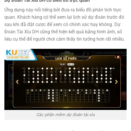
Dự Đoán Tài Xỉu DH có biểu đồ trực quan
Ứng dụng này nổi tiếng bởi đưa ra biểu đồ phân tích trực
quan. Khách hàng có thể xem lại lịch sử dự đoán trước đó
sau khi đã đặt cược để xem có chính xác hay không. Dự
Đoán Tài Xỉu DH cũng thể hiện kết quả bằng hình ảnh, số
liệu cụ thể để người chơi cảm thấy tin tưởng hơn rất nhiều.
Các phần mềm dự đoán tài xỉu