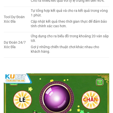
Cho ra nhiều kết quả với tỷ lệ trúng lên đến 90%.
Tự tổng hợp kết quả và cho ra kết quả trong vòng
1 phút.
Tool Dự Đoán
Xóc Đĩa
Cập nhật kết quả theo thời gian thực để đảm bảo
tính chính xác cao hơn.
Ứng dụng cho ra biểu đồ trong khoảng 20 ván sắp
tới.
Dự Đoán 24/7
Xóc Đĩa
Gợi ý những chiến thuật chơi khác nhau cho
khách hàng.