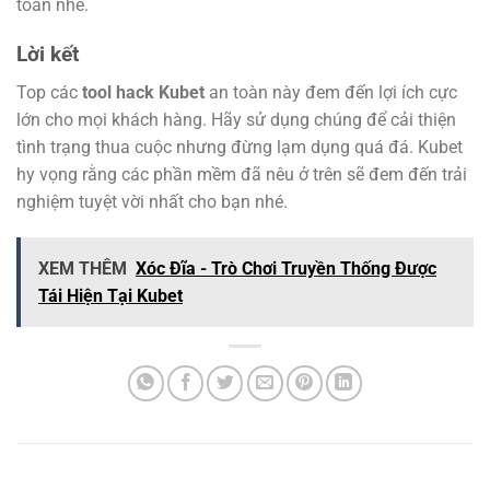
toàn nhé.
Lời kết
Top các
tool hack Kubet
an toàn này đem đến lợi ích cực
lớn cho mọi khách hàng. Hãy sử dụng chúng để cải thiện
tình trạng thua cuộc nhưng đừng lạm dụng quá đá. Kubet
hy vọng rằng các phần mềm đã nêu ở trên sẽ đem đến trải
nghiệm tuyệt vời nhất cho bạn nhé.
XEM THÊM
Xóc Đĩa - Trò Chơi Truyền Thống Được
Tái Hiện Tại Kubet
kubet11 Tiếp tục đọc
thabet Tiếp tục đọc
ku88 Tiếp tục đọc
kubet88 Tiếp tục đọc
ku3933 Tiếp tục đọc