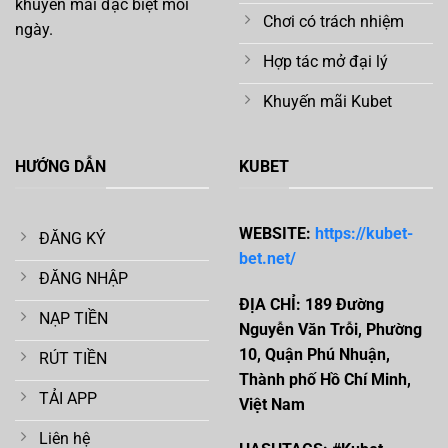
khuyến mãi đặc biệt mỗi
Chơi có trách nhiệm
ngày.
Hợp tác mở đại lý
Khuyến mãi Kubet
HƯỚNG DẪN
KUBET
WEBSITE:
https://kubet-
ĐĂNG KÝ
bet.net/
ĐĂNG NHẬP
ĐỊA CHỈ: 189 Đường
NẠP TIỀN
Nguyễn Văn Trỗi, Phường
10, Quận Phú Nhuận,
RÚT TIỀN
Thành phố Hồ Chí Minh,
TẢI APP
Việt Nam
Liên hệ