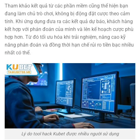
Tham khảo kết quả từ các phần mềm cũng thể hiện bạn
đang làm chủ trò chơi, không bị động đặt cược theo cảm
tính. Khi ứng dụng đưa ra các kết quả dự báo, khách hàng
kết hợp với phán đoán của mình và lên kế hoạch cược phù
hợp hơn. Từ đó tối ưu hóa khi trải nghiệm, nâng cao kỹ
năng phán đoán và đồng thời hạn chế rủi ro tiền bạc nhiều
nhất có thể.
Lý do tool hack Kubet được nhiều người sử dụng