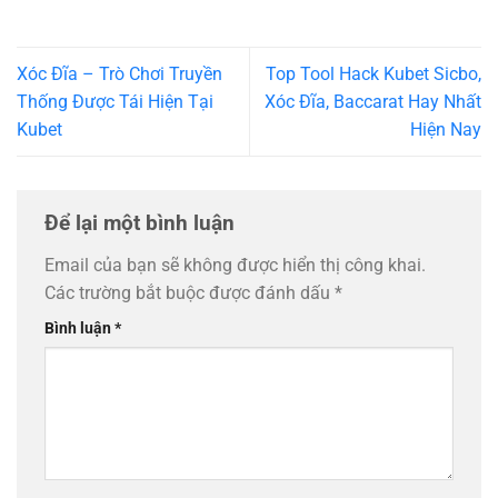
Xóc Đĩa – Trò Chơi Truyền
Top Tool Hack Kubet Sicbo,
Thống Được Tái Hiện Tại
Xóc Đĩa, Baccarat Hay Nhất
Kubet
Hiện Nay
Để lại một bình luận
Email của bạn sẽ không được hiển thị công khai.
Các trường bắt buộc được đánh dấu
*
Bình luận
*