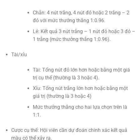
Chẵn: 4 nút trắng, 4 nút đỏ hoặc 2 trắng – 2
đỏ với mức thưởng thắng 1:0.96.
Lẻ: Kết quả 3 nút trắng – 1 nút đỏ hoặc 3 đỏ –
1 trắng (mức thưởng thắng 1:0.96).
Tài/xỉu
Tài: Tổng nút đỏ lớn hơn hoặc bằng một giá
trị cụ thể (thường là 3 hoặc 4).
Xỉu: Tổng nút trắng lớn hơn hoặc bằng một
giá trị (thường là 3 hoặc 4)
Mức thưởng thắng cho hai lựa chọn trên là
1:1.
Cược cụ thể: Hội viên cần dự đoán chính xác kết quả
màu có thể xảy ra.