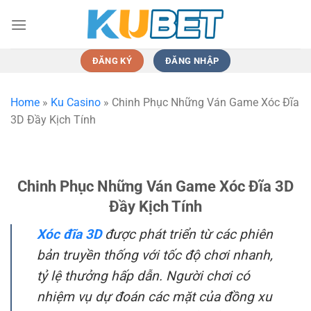
Chuyển
đến
nội
dung
ĐĂNG KÝ
ĐĂNG NHẬP
Home
»
Ku Casino
»
Chinh Phục Những Ván Game Xóc Đĩa
3D Đầy Kịch Tính
Chinh Phục Những Ván Game Xóc Đĩa 3D
Đầy Kịch Tính
Xóc đĩa 3D
được phát triển từ các phiên
bản truyền thống với tốc độ chơi nhanh,
tỷ lệ thưởng hấp dẫn. Người chơi có
nhiệm vụ dự đoán các mặt của đồng xu