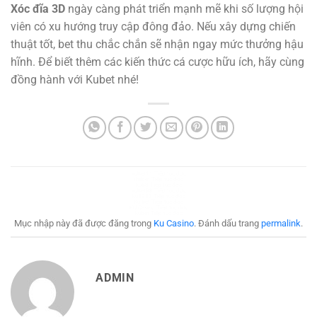
Xóc đĩa 3D
ngày càng phát triển mạnh mẽ khi số lượng hội
viên có xu hướng truy cập đông đảo. Nếu xây dựng chiến
thuật tốt, bet thu chắc chắn sẽ nhận ngay mức thưởng hậu
hĩnh. Để biết thêm các kiến thức cá cược hữu ích, hãy cùng
đồng hành với Kubet nhé!
kubet11 Tiếp tục đọc
thabet Tiếp tục đọc
ku88 Tiếp tục đọc
kubet88 Tiếp tục đọc
ku3933 Tiếp tục đọc
Ku bet Tiếp tục đọc
KU Casino Tiếp tục đọc
kubet Tiếp tục đọc
Mục nhập này đã được đăng trong
Ku Casino
. Đánh dấu trang
permalink
.
ADMIN