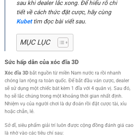
sau khi dealer lắc xong. Để hiểu rõ chi
tiết về cách thức đặt cược, hãy cùng
Kubet
tìm đọc bài viết sau.
MỤC LỤC
Sức hấp dẫn của xóc đĩa 3D
Xóc đĩa 3D
bắt nguồn từ miền Nam nước ra rồi nhanh
chóng lan rộng ra toàn quốc. Để bắt đầu ván cược, dealer
sẽ sử dụng một chiếc bát kèm 1 đĩa với 4 quân vị. Sau đó,
họ sẽ lắc chúng trong một khoảng thời gian nhất định.
Nhiệm vụ của người chơi là dự đoán rồi đặt cược tài, xỉu
hoặc chẵn, lẻ.
Sở dĩ, siêu phẩm giải trí luôn được cộng đồng đánh giá cao
là nhờ vào các tiêu chí sau: