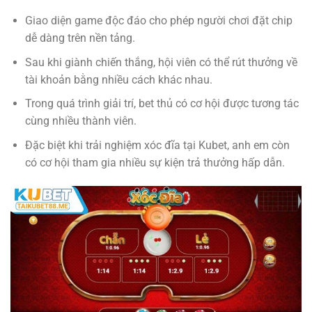
Giao diện game độc đáo cho phép người chơi đặt chip
dễ dàng trên nền tảng.
Sau khi giành chiến thắng, hội viên có thể rút thưởng về
tài khoản bằng nhiều cách khác nhau.
Trong quá trình giải trí, bet thủ có cơ hội được tương tác
cùng nhiều thành viên.
Đặc biệt khi trải nghiệm xóc đĩa tại Kubet, anh em còn
có cơ hội tham gia nhiều sự kiện trả thưởng hấp dẫn.